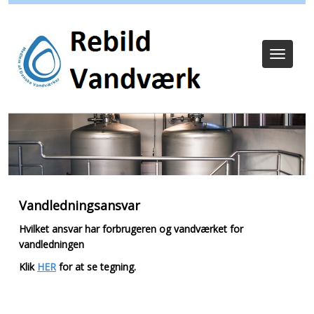
Log ind
Toggle
navigat
Vandledningsansvar
Hvilket ansvar har forbrugeren og vandværket for
vandledningen
Klik
HER
for at se tegning.